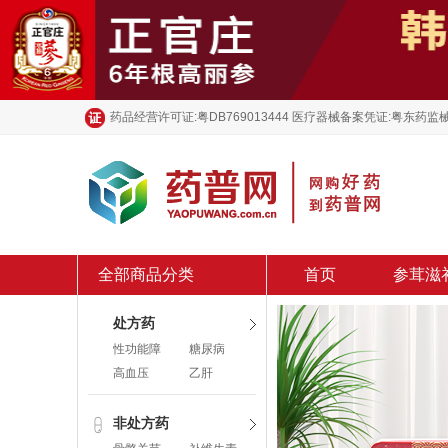
药品经营许可证:粤DB769013444 医疗器械备案凭证:粤东药监械
全部商品分类
首页
参茸滋
处方药
性功能障
糖尿病
碍
高血压
乙肝
非处方药