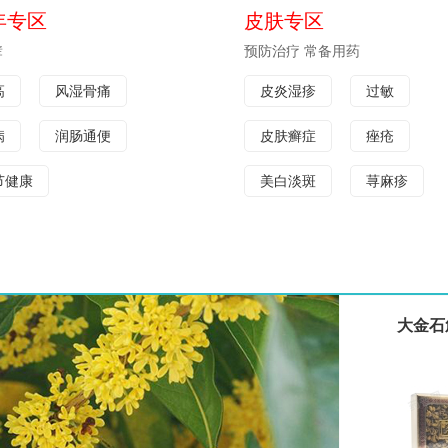
年专区
皮肤专区
辈
预防治疗 常备用药
高
风湿骨痛
皮炎湿疹
过敏
病
润肠通便
皮肤癣症
痤疮
节健康
美白淡斑
荨麻疹
大金石斛