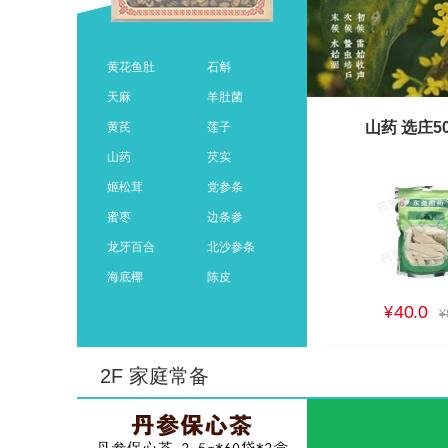
黄花鱼肚
石斛
天麻
羊肚菌
山药 选庄50
黄芪
莲子
山药
芡实
姬松茸
党参条
蜜枣
边条参
龙牙百合
北沙参条
海底椰
陈皮
40.0
¥
¥
2F 家庭常备