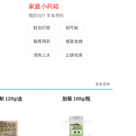
家庭小药箱
预防治疗 常备用药
蚊虫叮咬
创可贴
肠胃用药
感冒发烧
清热上火
止咳化痰
更多选择
 120g/盒
胎菊 100g/瓶