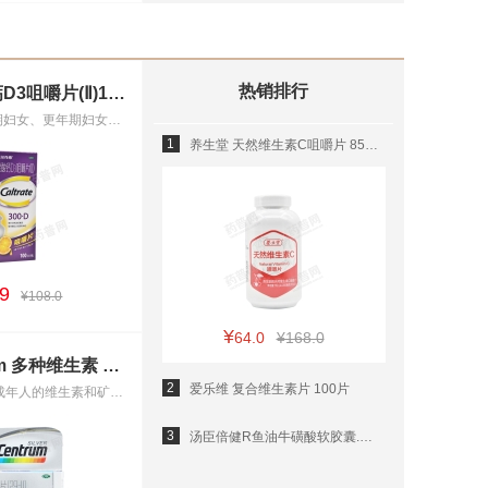
热销排行
钙尔奇碳酸钙D3咀嚼片(Ⅱ)100片
用于妊娠和哺乳期妇女、更年期妇女、老年人、儿童等的钙补充剂，并帮助防治骨质疏松症。
1
养生堂 天然维生素C咀嚼片 850mg*130片
9
¥108.0
¥
64.0
¥168.0
惠氏 centrum 多种维生素 善存银片 30片
2
爱乐维 复合维生素片 100片
用于50岁以上的成年人的维生素和矿物质补充。
3
汤臣倍健R鱼油牛磺酸软胶囊.迪士尼装 500mg*90粒