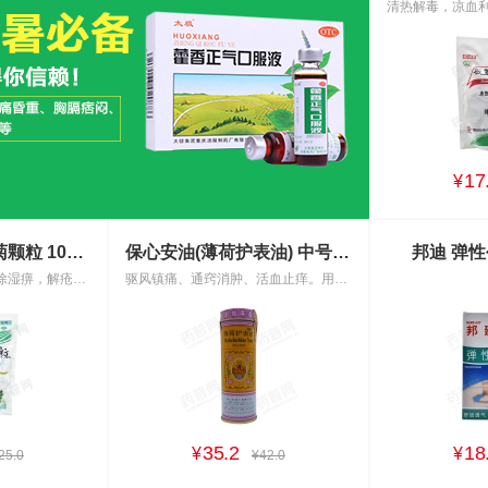
17
¥
白云山 星群夏桑菊颗粒 10g*20小包
保心安油(薄荷护表油) 中号(18.6ml)
邦迪 弹性
清肝明目，疏风散热，除湿痹，解疮毒。用于风热感冒，目赤头痛，头晕耳鸣，咽喉肿痛，疔疮肿毒等症，并可作清凉饮料。
驱风镇痛、通窍消肿、活血止痒。用于伤风鼻塞、头晕头痛、肌肉扭伤、蚊叮虫咬、舟车晕浪。
35.2
18
¥
¥
25.0
¥42.0