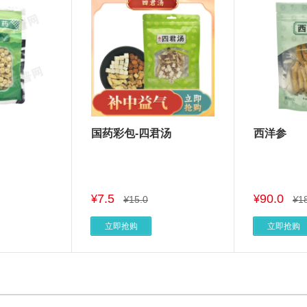
国药彩包-四君汤
西洋参
7.5
90.0
¥
¥
¥
15.0
¥
1
立即抢购
立即抢购