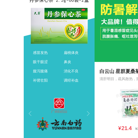
感冒发热
扁桃体炎
眼干眼涩
鼻炎
腹泻腹痛
消化不良
补肾壮阳
调经补血
21.4
¥
¥