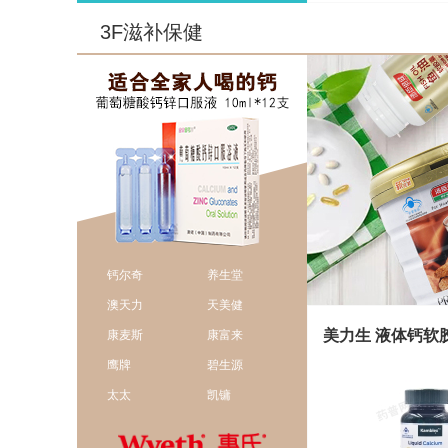
3F滋补保健
钙尔奇
养生堂
澳天力
天美健
康麦斯
康富来
鹰牌
碧生源
太太
凯镛