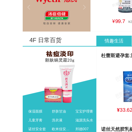
99.7
¥
¥
4F 日常百货
情趣生活
33.6
¥
保湿面膜
舒肤甘油
宝宝护理膏
儿童牙膏
洗衣液
滋源洗头水
诺丝安全套
欧米佳安全套
邦德007