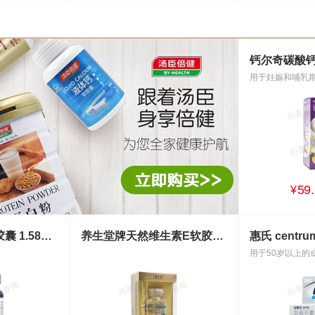
59.
¥
美力生 液体钙软胶囊 1.58g*100粒
养生堂牌天然维生素E软胶囊 30g(250mg*120粒)