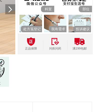
科室
部位
处方笺登记
我有需求
投诉建议
正品保障
问疾问药
满199包邮