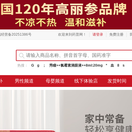
经营备20251386号
欢迎来到药普网！
请登录
免费注册
热搜：
G
g
；
秀瞳++氯霉素滴眼液++8ml:20mg
*
血
8
s
补
男性频道
母婴频道
线下体验店
发货时间