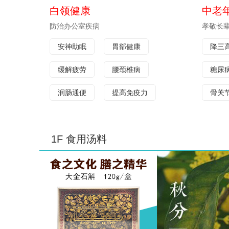
白领健康
中老
防治办公室疾病
孝敬长
安神助眠
胃部健康
降三
缓解疲劳
腰颈椎病
糖尿
润肠通便
提高免疫力
骨关
高血压
1F 食用汤料