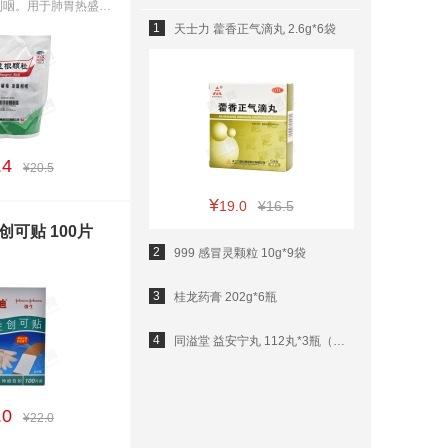
清热解毒，凉血利咽。用于肺胃热盛所致的咽喉肿痛、口咽干燥；急性扁桃体炎见上述证候者。
1
天士力 藿香正气滴丸 2.6g*6袋
.4
¥20.5
¥
19.0
¥16.5
创可贴 100片
2
999 感冒灵颗粒 10g*9袋
3
桂龙药膏 202g*6瓶
4
同溢堂 益安宁丸 112丸*3瓶（已更换新包装，图片仅供参考）
.0
¥22.0