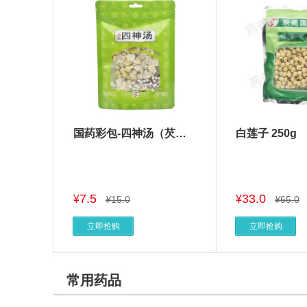
国药彩包-四神汤（芡实方）
白莲子 250g
7.5
33.0
¥
¥
¥
15.0
¥
65.0
立即抢购
立即抢购
常用药品