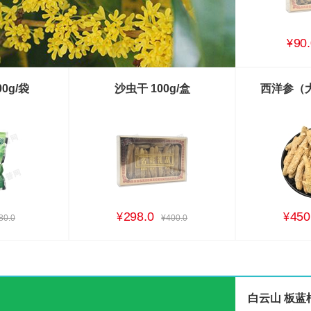
90.
¥
0g/袋
沙虫干 100g/盒
西洋参（大
298.0
450
¥
¥
80.0
¥400.0
白云山 板蓝根