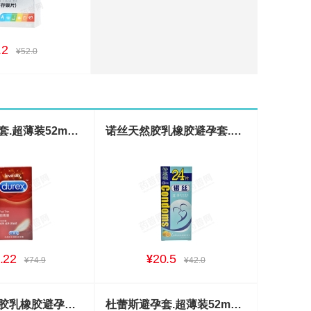
.2
¥52.0
杜蕾斯避孕套.超薄装52mm*12枚
诺丝天然胶乳橡胶避孕套.温莎香柠味超薄平滑型 24枚
.22
20.5
¥
¥74.9
¥42.0
杜蕾斯天然胶乳橡胶避孕套.凸点螺纹装56mm*3枚
杜蕾斯避孕套.超薄装52mm*3枚