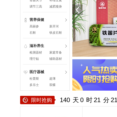
骨骼关节
补维生素
调节三高
减肥瘦身
营养保健
高丽参
新开河
石斛
铁皮石斛
粉
滋补养生
检测器材
家庭常备
理疗贴
辅助器材
医疗器械
杜蕾斯
超薄
多乐士
双蝶
140
天
0
时
21
分
2
限时抢购