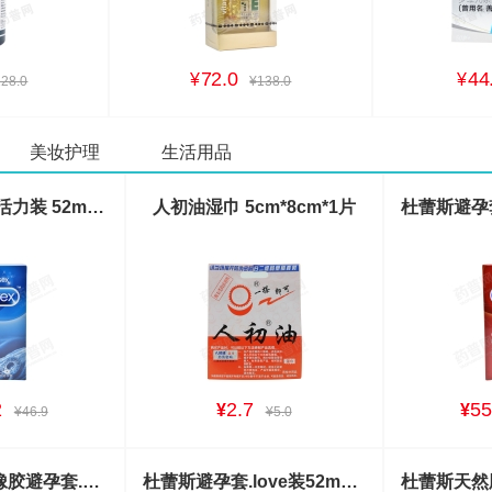
72.0
44
¥
¥
228.0
¥138.0
美妆护理
生活用品
杜蕾斯避孕套.活力装 52mm*12枚
人初油湿巾 5cm*8cm*1片
2
2.7
55
¥
¥
¥46.9
¥5.0
诺丝天然胶乳橡胶避孕套.温莎香橙味 24枚
杜蕾斯避孕套.love装52mm*10枚