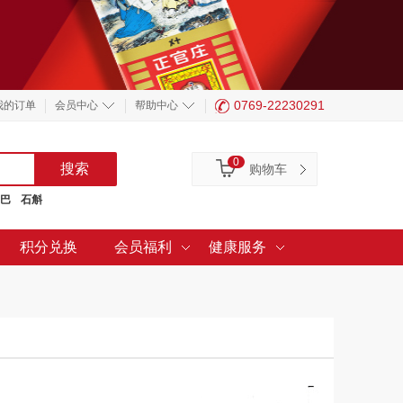
0769-22230291
我的订单
会员中心
帮助中心
0
购物车
巴
石斛
积分兑换
会员福利
健康服务