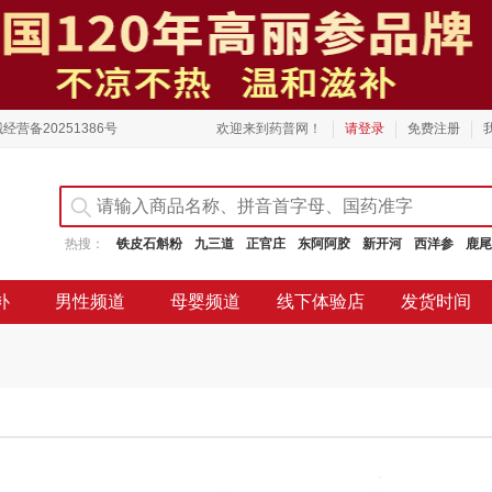
经营备20251386号
欢迎来到药普网！
请登录
免费注册
热搜：
铁皮石斛粉
九三道
正官庄
东阿阿胶
新开河
西洋参
鹿尾
补
男性频道
母婴频道
线下体验店
发货时间