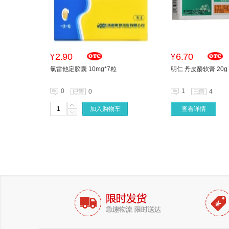
2.90
6.70
¥
¥
氯雷他定胶囊 10mg*7粒
明仁 丹皮酚软膏 20g
0
1
0
4
加入购物车
查看详情