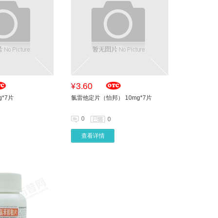
3.60
¥
g*7片
氯雷他定片（怡邦） 10mg*7片
0
0
查看详情