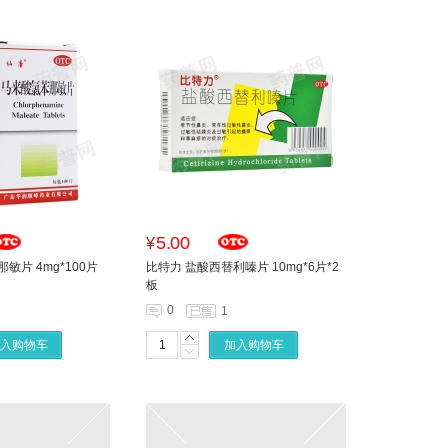
5.00
¥
敏片 4mg*100片
比特力 盐酸西替利嗪片 10mg*6片*2
板
0
1
入购物车
加入购物车