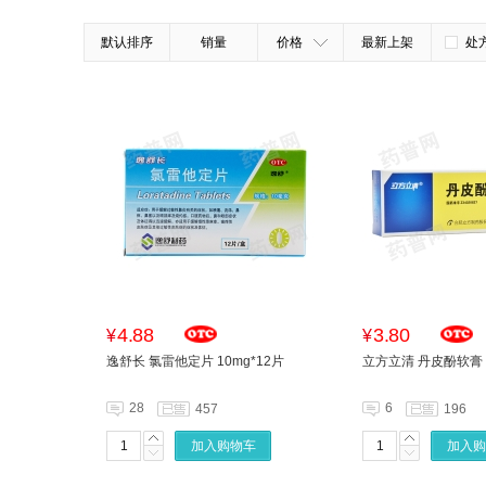
默认排序
销量
价格
最新上架
处
4.88
3.80
¥
¥
逸舒长 氯雷他定片 10mg*12片
立方立清 丹皮酚软膏 
28
6
457
196
加入购物车
加入购