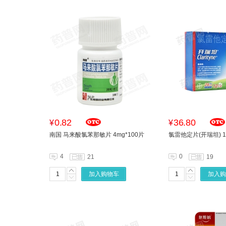
0.82
36.80
¥
¥
南国 马来酸氯苯那敏片 4mg*100片
氯雷他定片(开瑞坦) 1
4
0
21
19
加入购物车
加入购