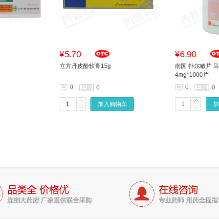
5.70
6.90
¥
¥
立方丹皮酚软膏15g
南国 扑尔敏片 
4mg*1000片
0
0
0
0
加入购物车
加