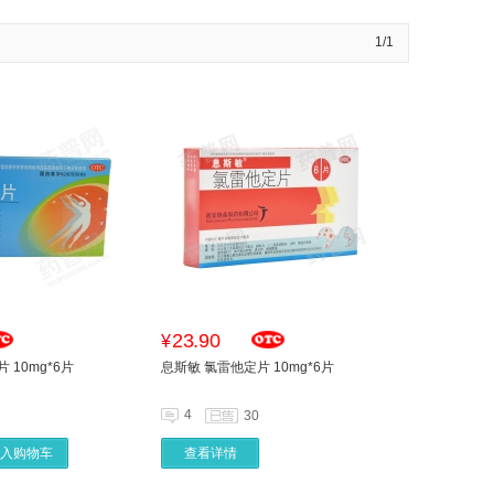
1/1
23.90
¥
 10mg*6片
息斯敏 氯雷他定片 10mg*6片
4
30
入购物车
查看详情