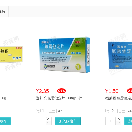
方药
2.35
1.50
¥
¥
10g
逸舒长 氯雷他定片 10mg*6片
福莱西 氯雷他定片
1
0
47
44
物车
加入购物车
加