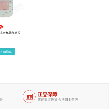
马来酸氯苯那敏片
入购物车