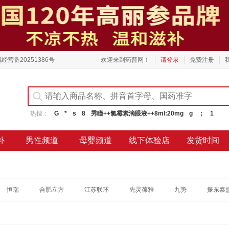
经营备20251386号
欢迎来到药普网！
请登录
免费注册
热搜：
G
*
s
8
秀瞳++氯霉素滴眼液++8ml:20mg
g
；
1
补
男性频道
母婴频道
线下体验店
发货时间
恒瑞
合肥立方
江苏联环
先灵葆雅
九势
振东泰