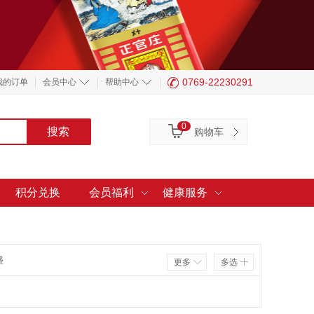
0769-22230291
我的订单
会员中心
帮助中心
0
购物车
积分兑换
会员福利
健康服务
盛
更多
多选