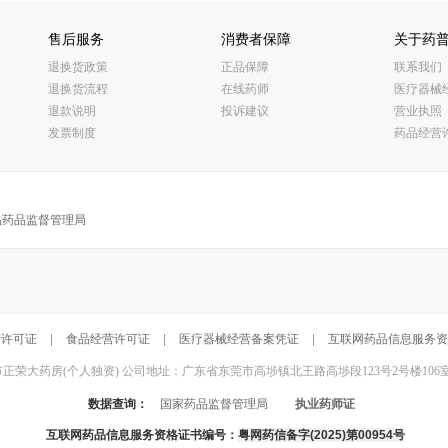
售后服务
消费者保障
关于药
退换货政策
正品保障
联系我们
退换货流程
在线药师
医疗器械
退款说明
投诉建议
营业执照
发票制度
药品经营
品药品监督管理局
营许可证
|
食品经营许可证
|
医疗器械经营备案凭证
|
互联网药品信息服务资
东莞市正荣大药房(个人独资) 公司地址：广东省东莞市高埗镇北王路高埗段123号2号楼106室 联系电话：
数据查询：
国家药品监督管理局
执业药师证
互联网药品信息服务资格证书编号：
粤网药信备字(2025)第00954号