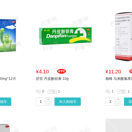
4.10
11.20
¥
¥
0mg*12片
舒笑 丹皮酚软膏 10g
顺峰 马来酸氯苯那
0
1
2
1
物车
加入购物车
加