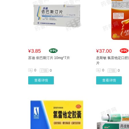
3.85
37.00
¥
¥
苏迪 依巴斯汀片 10mg*7片
息斯敏 氯雷他定口腔崩
片
0
0
0
0
查看详情
查看详情