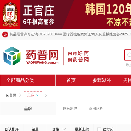
药品经营许可证:粤DB769013444 医疗器械备案凭证:粤东药监械经营备20251
热
全部商品分类
首页
参茸滋补
男
药普网
天麻
品牌
国药彩包
食用汤料
默认排序
销量
价格
最新上架
处方药