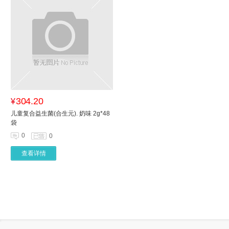
304.20
¥
儿童复合益生菌(合生元). 奶味 2g*48
袋
0
0
查看详情