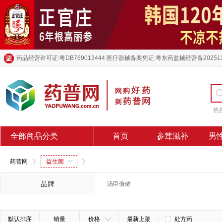
药品经营许可证:粤DB769013444 医疗器械备案凭证:粤东药监械经营备20251
热
全部商品分类
首页
参茸滋补
男
药普网
益生菌
品牌
汤臣倍健
默认排序
销量
价格
最新上架
处方药