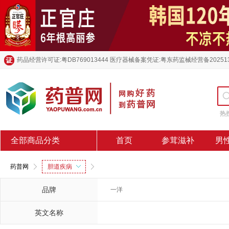
药品经营许可证:粤DB769013444 医疗器械备案凭证:粤东药监械经营备20251
热
h
全部商品分类
首页
参茸滋补
男
药普网
胆道疾病
品牌
一洋
英文名称