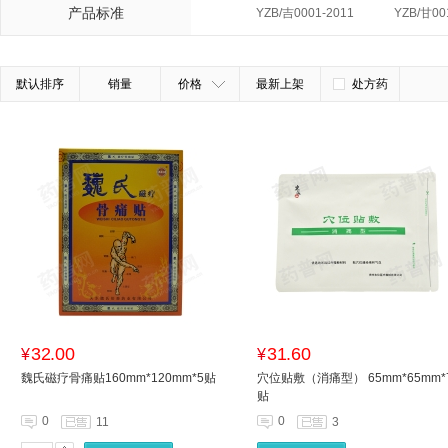
产品标准
YZB/吉0001-2011
YZB/甘00
默认排序
销量
价格
最新上架
处方药
32.00
31.60
¥
¥
魏氏磁疗骨痛贴160mm*120mm*5贴
穴位贴敷（消痛型） 65mm*65mm*
贴
0
0
11
3