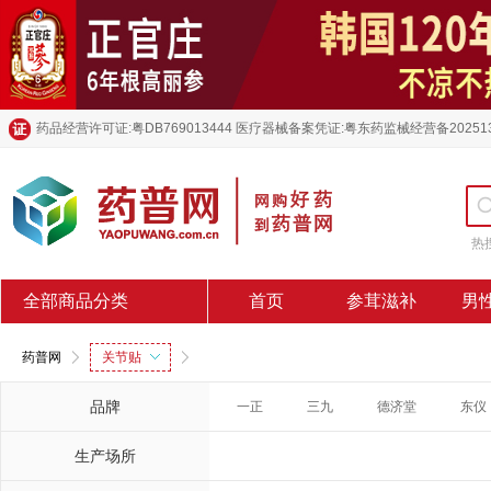
药品经营许可证:粤DB769013444 医疗器械备案凭证:粤东药监械经营备20251
热
全部商品分类
首页
参茸滋补
男
药普网
关节贴
品牌
一正
三九
德济堂
东仪
生产场所