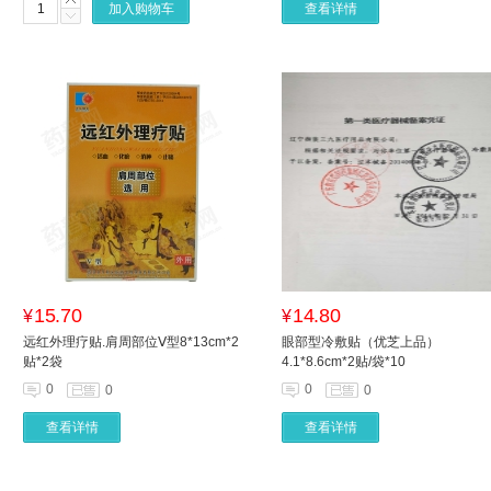
加入购物车
查看详情
15.70
14.80
¥
¥
远红外理疗贴.肩周部位Ⅴ型8*13cm*2
眼部型冷敷贴（优芝上品）
贴*2袋
4.1*8.6cm*2贴/袋*10
0
0
0
0
查看详情
查看详情