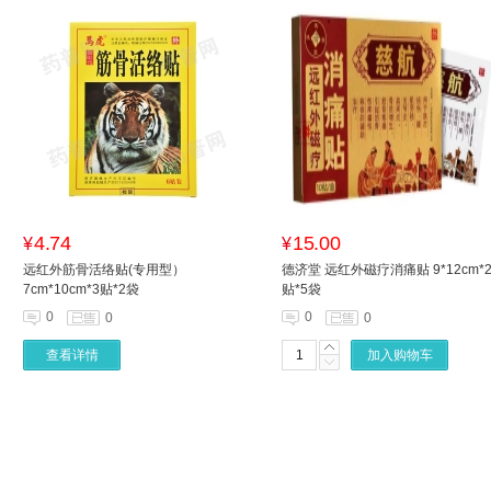
4.74
15.00
¥
¥
远红外筋骨活络贴(专用型）
德济堂 远红外磁疗消痛贴 9*12cm*
7cm*10cm*3贴*2袋
贴*5袋
0
0
0
0
查看详情
加入购物车