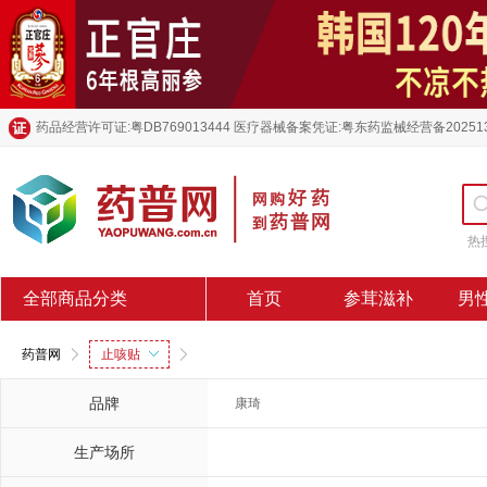
药品经营许可证:粤DB769013444 医疗器械备案凭证:粤东药监械经营备20251
热
全部商品分类
首页
参茸滋补
男
药普网
止咳贴
品牌
康琦
生产场所