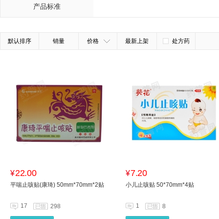
产品标准
默认排序
销量
价格
最新上架
处方药
22.00
7.20
¥
¥
平喘止咳贴(康琦) 50mm*70mm*2贴
小儿止咳贴 50*70mm*4贴
17
1
298
8