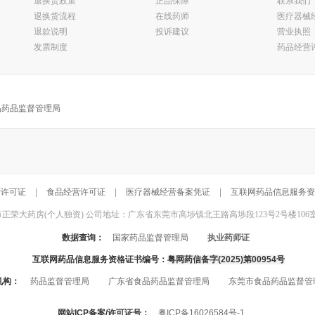
退换货政策
正品保障
联系我们
退换货流程
在线药师
医疗器械
退款说明
投诉建议
营业执照
发票制度
药品经营
品药品监督管理局
营许可证
|
食品经营许可证
|
医疗器械经营备案凭证
|
互联网药品信息服务资
东莞市正荣大药房(个人独资) 公司地址：广东省东莞市高埗镇北王路高埗段123号2号楼106室 联系电话：
数据查询：
国家药品监督管理局
执业药师证
互联网药品信息服务资格证书编号：
粤网药信备字(2025)第00954号
机构：
药品监督管理局
广东省食品药品监督管理局
东莞市食品药品监督管
网站ICP备案/许可证号：
粤ICP备16026584号-1