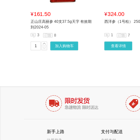
161.50
324.00
¥
¥
正山庄高丽参 40支37.5g天字 有效期
西洋参（1号粒） 250
到2024-05
3
1
8
7
加入购物车
查看详情
新手上路
支付与配送