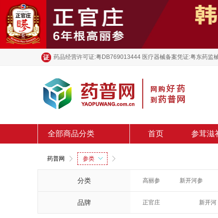
药品经营许可证:粤DB769013444 医疗器械备案凭证:粤东药监械
全部商品分类
首页
参茸滋
药普网
参类
分类
高丽参
新开河参
品牌
正官庄
新开河