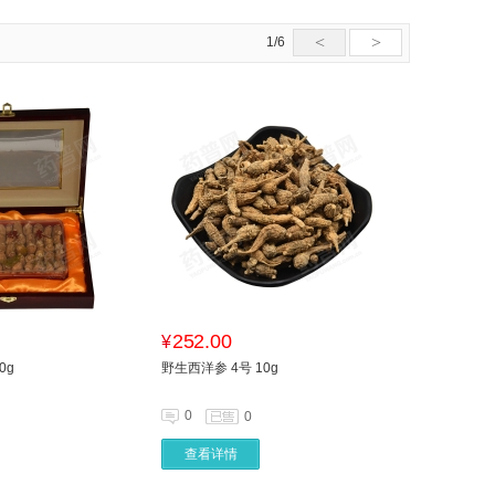
<
>
1/6
252.00
¥
0g
野生西洋参 4号 10g
0
0
查看详情