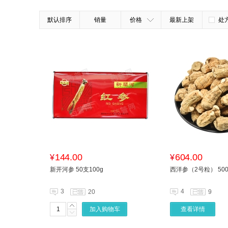
默认排序
销量
价格
最新上架
处
144.00
604.00
¥
¥
新开河参 50支100g
西洋参（2号粒） 500
3
4
20
9
加入购物车
查看详情