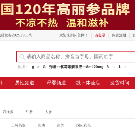
经营备20251386号
欢迎来到药普网！
请登录
免费注册
热搜：
g
c
G
秀瞳++氯霉素滴眼液++8ml:20mg
8
；
L
t
补
男性频道
母婴频道
线下体验店
发货时间
西洋参
红参
人参
正韩药业
其他
康美
国药彩包