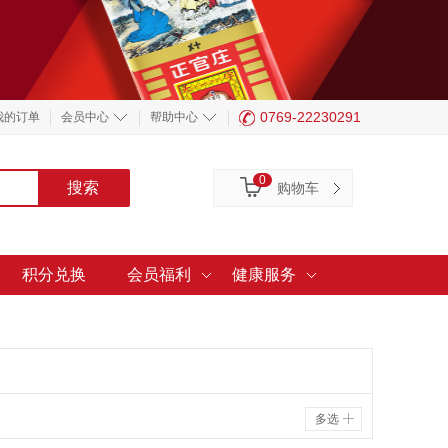
0769-22230291
我的订单
会员中心
帮助中心
0
购物车
积分兑换
会员福利
健康服务
多选