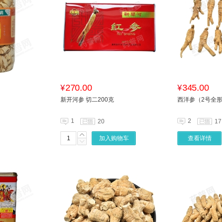
270.00
345.00
¥
¥
新开河参 切二200克
西洋参（2号全形
1
2
20
17
加入购物车
查看详情