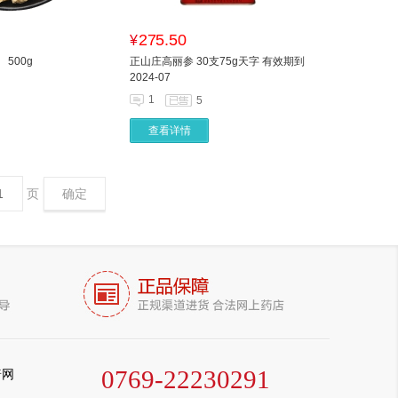
275.50
¥
500g
正山庄高丽参 30支75g天字 有效期到
2024-07
1
5
查看详情
页
确定
0769-22230291
普网