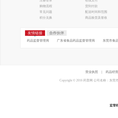
注册登录
在线支付
购物流程
货到付款
常见问题
配送时间和范围
积分兑换
商品验货及签收
友情链接
合作伙伴
药品监督管理局
广东省食品药品监督管理局
东莞市食
营业执照
|
药品经
Copyright © 2016 药普网 公司名称：
监管