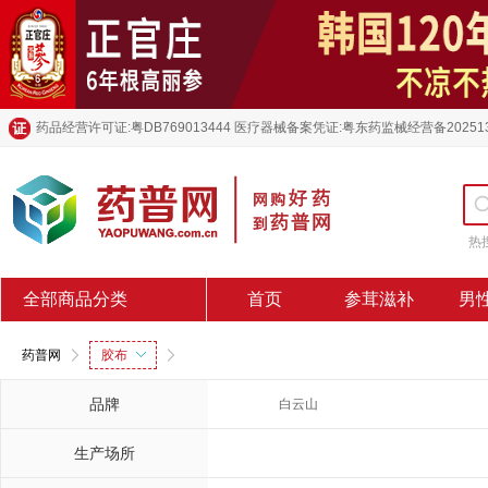
药品经营许可证:粤DB769013444 医疗器械备案凭证:粤东药监械经营备20251
热
全部商品分类
首页
参茸滋补
男
药普网
胶布
品牌
白云山
生产场所