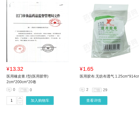
13.32
1.65
¥
¥
医用橡皮膏.Ⅰ型(医用胶带)
医用胶布.无纺布透气 1.25cm*914c
2cm*200cm*20卷
0
2
0
29
加入购物车
查看详情