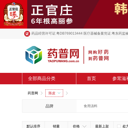
药品经营许可证:粤DB769013444 医疗器械备案凭证:粤东药监械
全部商品分类
首页
参茸滋
药普网
陈皮
品牌
食用汤料
默认排序
销量
价格
最新上架
处