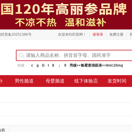
经营备20251386号
欢迎来到药普网！
请登录
免费注册
热搜：
c
g
G
t
8
；
9
秀瞳++氯霉素滴眼液++8ml:20mg
补
男性频道
母婴频道
线下体验店
发货时间
方药