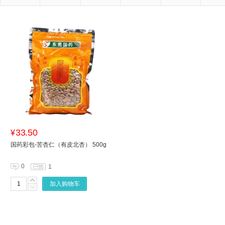
33.50
¥
国药彩包-苦杏仁（有皮北杏） 500g
0
1
加入购物车