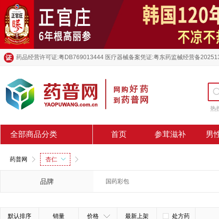
药品经营许可证:粤DB769013444 医疗器械备案凭证:粤东药监械经营备20251
热
全部商品分类
首页
参茸滋补
男
药普网
杏仁
品牌
国药彩包
默认排序
销量
价格
最新上架
处方药