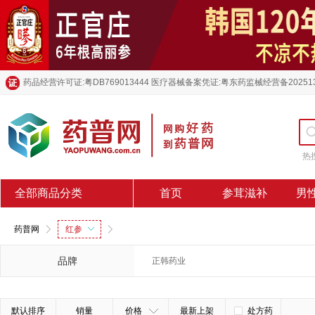
药品经营许可证:粤DB769013444 医疗器械备案凭证:粤东药监械经营备20251
热
全部商品分类
首页
参茸滋补
男
药普网
红参
品牌
正韩药业
默认排序
销量
价格
最新上架
处方药