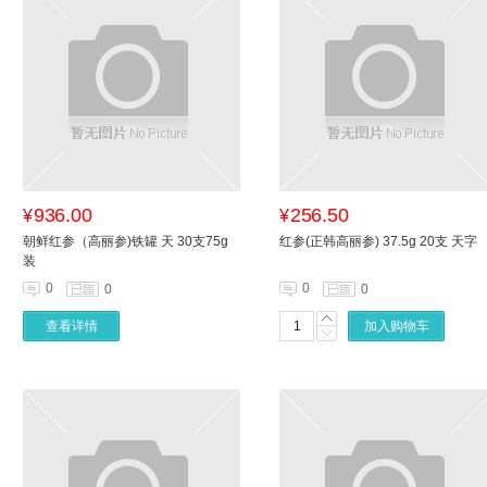
936.00
256.50
¥
¥
朝鲜红参（高丽参)铁罐 天 30支75g
红参(正韩高丽参) 37.5g 20支 天字
装
0
0
0
0
查看详情
加入购物车