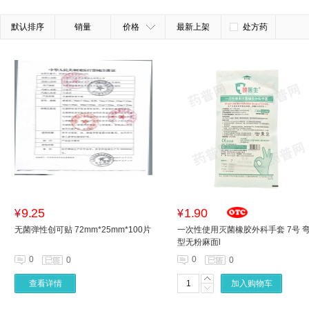
默认排序
销量
价格
最新上架
处方药
9.25
1.90
¥
¥
无菌弹性创可贴 72mm*25mm*100片
一次性使用灭菌橡胶外科手套 7号 
型无粉麻面l
0
0
0
0
查看详情
加入购物车