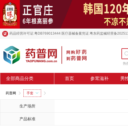
药品经营许可证:粤DB769013444 医疗器械备案凭证:粤东药监械经营备20251
热
全部商品分类
首页
参茸滋补
男
药普网
手套
生产场所
产品标准