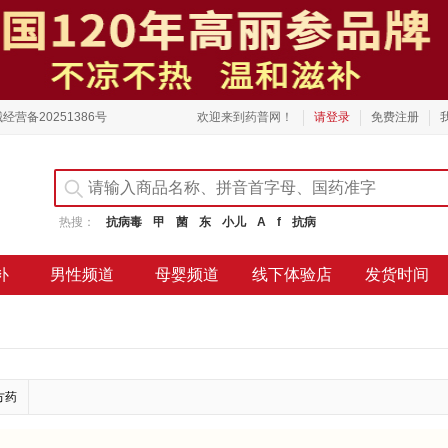
经营备20251386号
欢迎来到药普网！
请登录
免费注册
热搜：
抗病毒
甲
菌
东
小儿
A
f
抗病
补
男性频道
母婴频道
线下体验店
发货时间
方药