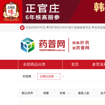
药品经营许可证:粤DB769013444 医疗器械备案凭证:粤东药监械
全部商品分类
首页
参茸滋
药普网
抗菌抗病毒
默认排序
销量
价格
最新上架
处