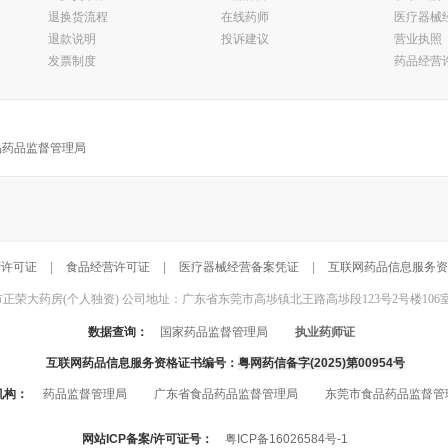
退换货流程
在线药师
医疗器械
退款说明
投诉建议
营业执照
发票制度
药品经营
品药品监督管理局
营许可证
|
食品经营许可证
|
医疗器械经营备案凭证
|
互联网药品信息服务资
东莞市正荣大药房(个人独资) 公司地址：广东省东莞市高埗镇北王路高埗段123号2号楼106室 联系电话：
数据查询：
国家药品监督管理局
执业药师证
互联网药品信息服务资格证书编号：
粤网药信备字(2025)第00954号
机构：
药品监督管理局
广东省食品药品监督管理局
东莞市食品药品监督管
网站ICP备案/许可证号：
粤ICP备16026584号-1