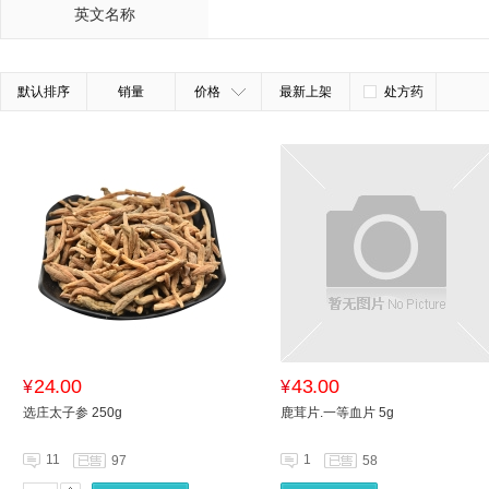
英文名称
默认排序
销量
价格
最新上架
处方药
24.00
43.00
¥
¥
选庄太子参 250g
鹿茸片.一等血片 5g
11
1
97
58