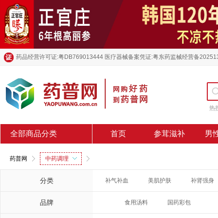
药品经营许可证:粤DB769013444 医疗器械备案凭证:粤东药监械经营备20251
热
全部商品分类
首页
参茸滋补
男
药普网
中药调理
分类
补气补血
美肌护肤
补肾强身
品牌
食用汤料
国药彩包