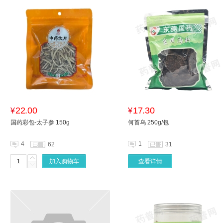
22.00
17.30
¥
¥
国药彩包-太子参 150g
何首乌 250g/包
4
1
62
31
加入购物车
查看详情