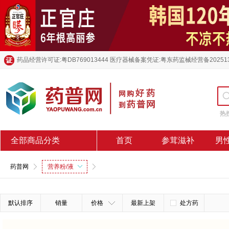
药品经营许可证:粤DB769013444 医疗器械备案凭证:粤东药监械经营备20251
热
全部商品分类
首页
参茸滋补
男
药普网
营养粉/液
默认排序
销量
价格
最新上架
处方药