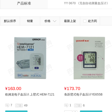
产品标准
YY 0670 《无创自动测量血压计》
默认排序
销量
价格
最新上架
处方药
163.00
173.70
¥
¥
欧姆龙电子血压计.上臂式 HEM-7121
鱼跃臂式电子血压计YE655B
7
1
49
6