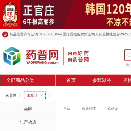
药品经营许可证:粤DB769013444 医疗器械备案凭证:粤东药监械经营备20251
热
全部商品分类
首页
参茸滋补
男
药普网
血压计
品牌
鱼跃
家康科技
欧姆龙
生产场所