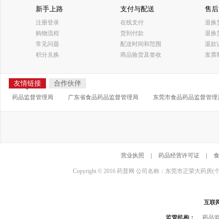
新手上路
支付与配送
售后
注册登录
在线支付
退换
购物流程
货到付款
退换
常见问题
配送时间和范围
退款
积分兑换
商品验货及签收
发票
友情链接
合作伙伴
药品监督管理局
广东省食品药品监督管理局
东莞市食品药品监督管理
营业执照
|
药品经营许可证
|
Copyright © 2016 药普网 公司名称：东莞市正荣大药房(
互联
监管机构：
药品