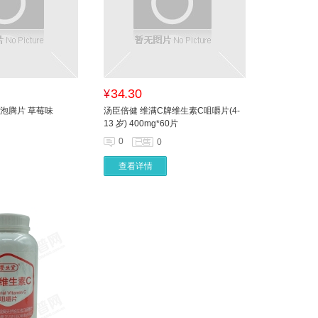
34.30
¥
泡腾片 草莓味
汤臣倍健 维满C牌维生素C咀嚼片(4-
13 岁) 400mg*60片
0
0
查看详情