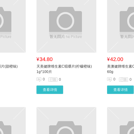
34.80
42.00
¥
¥
片(甜橙味)
天美健牌维生素C咀嚼片(柠檬橙味)
美澳健牌维生素C
1g*100片
60g
0
0
0
0
查看详情
查看详情