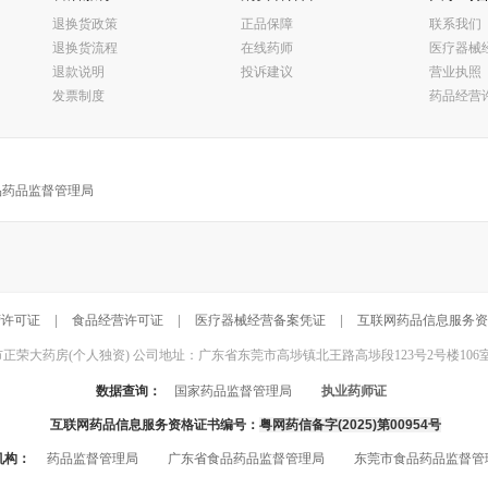
退换货政策
正品保障
联系我们
退换货流程
在线药师
医疗器械
退款说明
投诉建议
营业执照
发票制度
药品经营
品药品监督管理局
营许可证
|
食品经营许可证
|
医疗器械经营备案凭证
|
互联网药品信息服务资
东莞市正荣大药房(个人独资) 公司地址：广东省东莞市高埗镇北王路高埗段123号2号楼106室 联系电话：
数据查询：
国家药品监督管理局
执业药师证
互联网药品信息服务资格证书编号：
粤网药信备字(2025)第00954号
机构：
药品监督管理局
广东省食品药品监督管理局
东莞市食品药品监督管