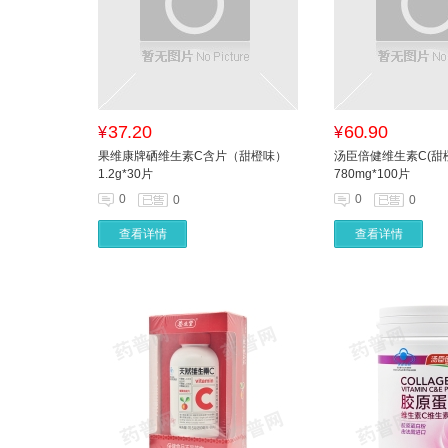
37.20
60.90
¥
¥
果维康牌硒维生素C含片（甜橙味）
汤臣倍健维生素C(甜
1.2g*30片
780mg*100片
0
0
0
0
查看详情
查看详情