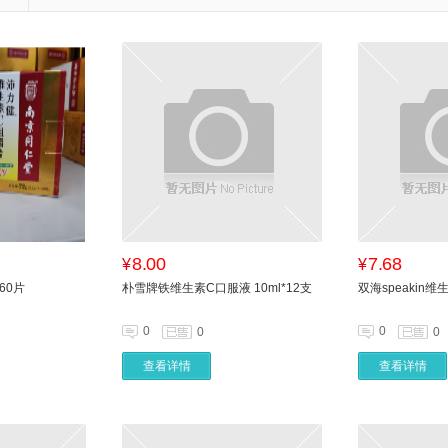
8.00
7.68
¥
¥
60片
朴雪牌铁维生素C口服液 10ml*12支
双海speakin维
0
0
0
0
查看详情
查看详情