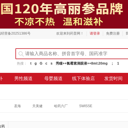
经营备20251386号
欢迎来到药普网！
请登录
免费注册
热搜：
t
g
G
c
s
秀瞳++氯霉素滴眼液++8ml:20mg
；
1
补
男性频道
母婴频道
线下体验店
发货时间
圣海
天美健
哈药六厂
SWISSE
方药