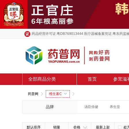
药品经营许可证:粤DB769013444 医疗器械备案凭证:粤东药监械
全部商品分类
首页
参茸滋
药普网
维生素C
品牌
汤臣倍健
养生堂
默认排序
销量
价格
最新上架
处