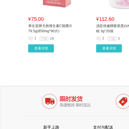
75.00
112.60
¥
¥
养生堂牌天然维生素C咀嚼片
汤臣倍健牌胶原蛋白
76.5g(850mg*90片)
粉 3g*20袋
1
2
19
3
查看详情
查看详情
新手上路
支付与配送