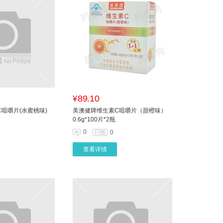
89.10
¥
咀嚼片(水蜜桃味)
美澳健牌维生素C咀嚼片（甜橙味）
0.6g*100片*2瓶
0
0
查看详情