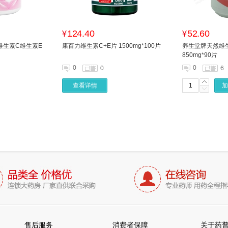
124.40
52.60
¥
¥
维生素C维生素E
康百力维生素C+E片 1500mg*100片
养生堂牌天然维
850mg*90片
0
0
0
6
查看详情
加
售后服务
消费者保障
关于药