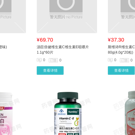
69.70
37.30
¥
¥
橙味)
汤臣倍健维生素C维生素E咀嚼片
斯维诗R维生素C
1.1g*60片
80g(4.0g*20粒)
0
0
0
0
查看详情
查看详情