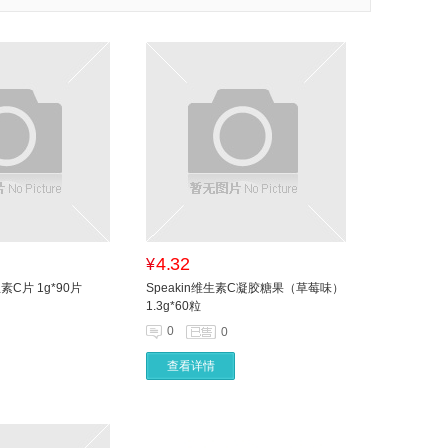
4.32
¥
生素C片 1g*90片
Speakin维生素C凝胶糖果（草莓味）
1.3g*60粒
0
0
查看详情