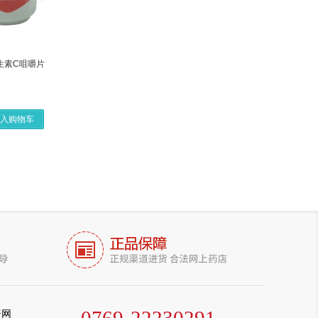
生素C咀嚼片
入购物车
普网