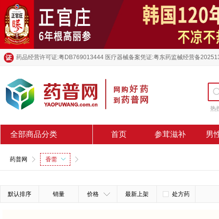
药品经营许可证:粤DB769013444 医疗器械备案凭证:粤东药监械经营备20251
热
全部商品分类
首页
参茸滋补
男
药普网
香薷
默认排序
销量
价格
最新上架
处方药