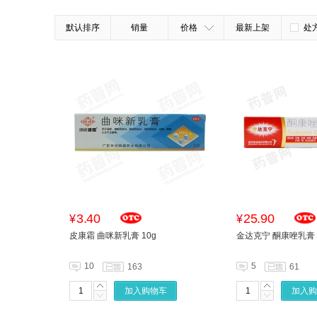
默认排序
销量
价格
最新上架
处
3.40
25.90
¥
¥
皮康霜 曲咪新乳膏 10g
金达克宁 酮康唑乳膏 
10
5
163
61
加入购物车
加入购