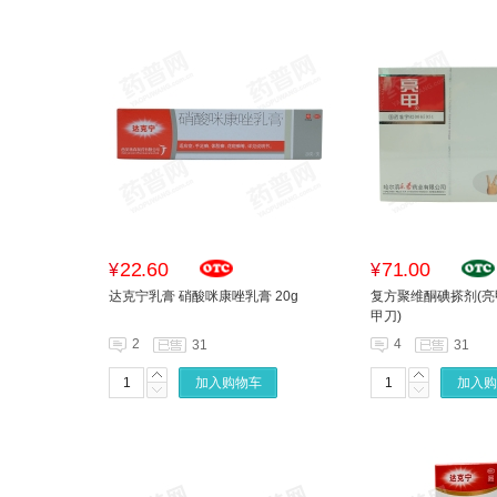
22.60
71.00
¥
¥
达克宁乳膏 硝酸咪康唑乳膏 20g
复方聚维酮碘搽剂(亮甲
甲刀)
2
4
31
31
加入购物车
加入购