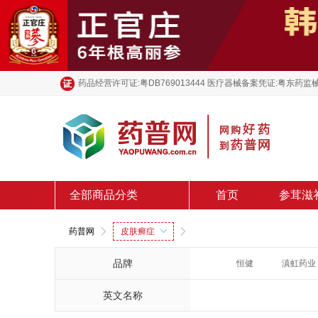
药品经营许可证:粤DB769013444 医疗器械备案凭证:粤东药监械
全部商品分类
首页
参茸滋
药普网
皮肤癣症
品牌
恒健
滇虹药业
英文名称