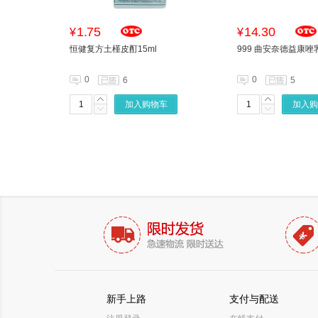
1.75
14.30
¥
¥
恒健复方土槿皮酊15ml
999 曲安奈德益康唑乳
0
0
6
5
加入购物车
加入购
新手上路
支付与配送