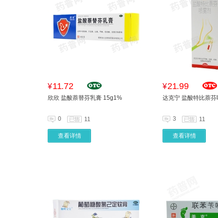
11.72
21.99
¥
¥
欣欣 盐酸萘替芬乳膏 15g1%
达克宁 盐酸特比萘芬喷
0
3
11
11
查看详情
查看详情