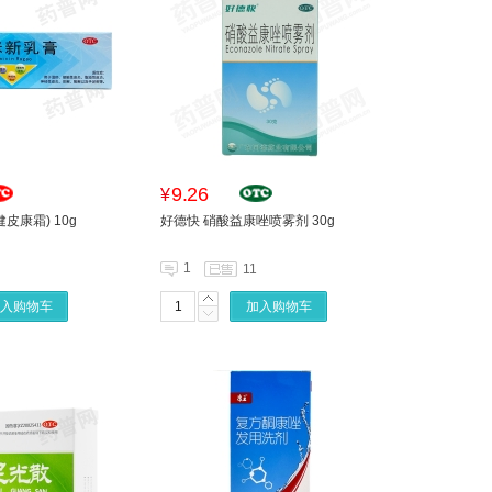
9.26
¥
康霜) 10g
好德快 硝酸益康唑喷雾剂 30g
1
11
入购物车
加入购物车