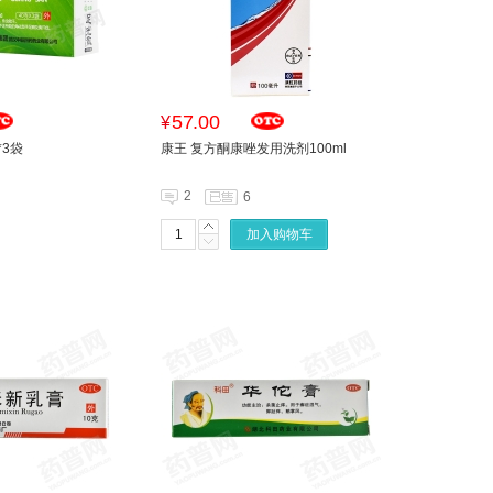
57.00
¥
*3袋
康王 复方酮康唑发用洗剂100ml
2
6
加入购物车