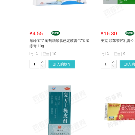
4.55
16.30
¥
¥
顺峰宝宝 葡萄糖酸氯已定软膏 宝宝湿
美克 联苯苄唑乳膏 0.1
疹膏 10g
1
1
10
9
加入购物车
加入购