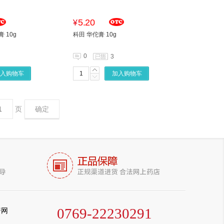
5.20
¥
 10g
科田 华佗膏 10g
0
3
入购物车
加入购物车
页
确定
0769-22230291
普网