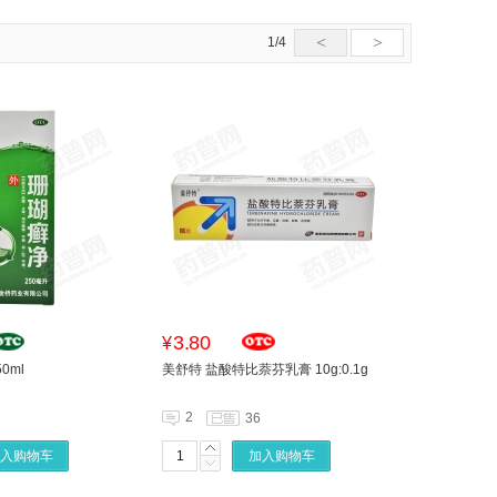
<
>
1/4
3.80
¥
0ml
美舒特 盐酸特比萘芬乳膏 10g:0.1g
2
36
入购物车
加入购物车