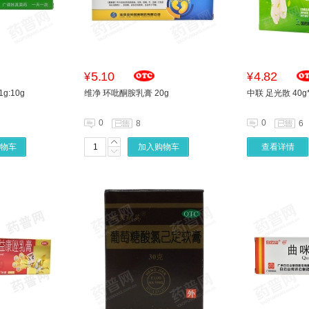
5.10
4.82
¥
¥
g:10g
维净 环吡酮胺乳膏 20g
中联 足光散 40g
0
0
8
6
物车
加入购物车
查看详情