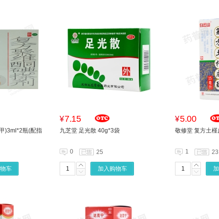
7.15
5.00
¥
¥
)3ml*2瓶(配指
九芝堂 足光散 40g*3袋
敬修堂 复方土槿皮
0
1
25
23
物车
加入购物车
加