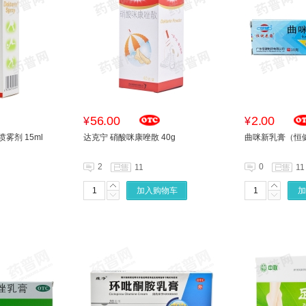
56.00
2.00
¥
¥
雾剂 15ml
达克宁 硝酸咪康唑散 40g
曲咪新乳膏（恒健皮
2
0
11
11
加入购物车
加