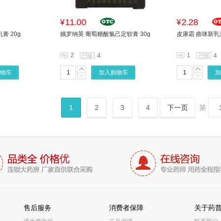
11.00
2.28
¥
¥
膏 20g
娥罗纳英 葡萄糖酸氯己定软膏 30g
皮康霜 曲咪新乳膏
2
1
4
4
物车
加入购物车
加
1
2
3
4
下一页
第
售后服务
消费者保障
关于药