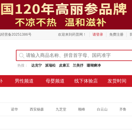
经营备20251386号
欢迎来到药普网！
请登录
免费注册
热搜：
达克宁
派瑞松
皮康王
兰美抒
珊瑚癣净
补
男性频道
母婴频道
线下体验店
发货时间
诺华
西安杨森
九芝堂
顺峰
白云山
齐鲁