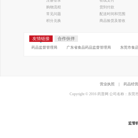
注册登录
在线支付
购物流程
货到付款
常见问题
配送时间和范围
积分兑换
商品验货及签收
友情链接
合作伙伴
药品监督管理局
广东省食品药品监督管理局
东莞市食
营业执照
|
药品经
Copyright © 2016 药普网 公司名称：
监管