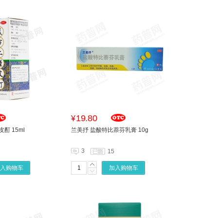
19.80
¥
酊 15ml
兰美抒 盐酸特比萘芬乳膏 10g
3
15
入购物车
加入购物车