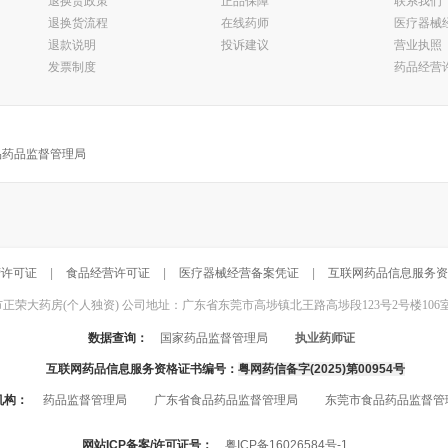
退换货政策
正品保障
联系我们
退换货流程
在线药师
医疗器械
退款说明
投诉建议
营业执照
发票制度
药品经营
品药品监督管理局
营许可证
|
食品经营许可证
|
医疗器械经营备案凭证
|
互联网药品信息服务资
东莞市正荣大药房(个人独资) 公司地址：广东省东莞市高埗镇北王路高埗段123号2号楼106室 联系电话：
数据查询：
国家药品监督管理局
执业药师证
互联网药品信息服务资格证书编号：
粤网药信备字(2025)第00954号
机构：
药品监督管理局
广东省食品药品监督管理局
东莞市食品药品监督管
网站ICP备案/许可证号：
粤ICP备16026584号-1