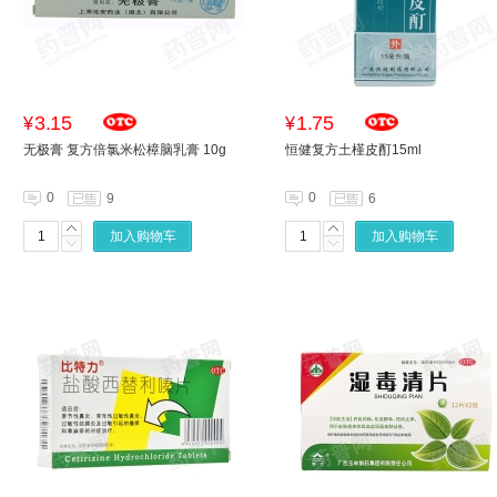
3.15
1.75
¥
¥
无极膏 复方倍氯米松樟脑乳膏 10g
恒健复方土槿皮酊15ml
0
0
9
6
加入购物车
加入购物车