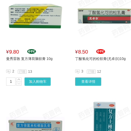
9.80
8.50
¥
¥
曼秀雷敦 复方薄荷脑软膏 10g
丁酸氢化可的松软膏(尤卓尔)10g
2
3
13
12
加入购物车
查看详情