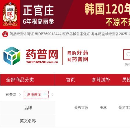
药品经营许可证:粤DB769013444 医疗器械备案凭证:粤东药监械经营备20251
热
全部商品分类
首页
参茸滋补
男
药普网
皮肤瘙痒
品牌
曼秀雷敦
玉林
先灵葆
英文名称