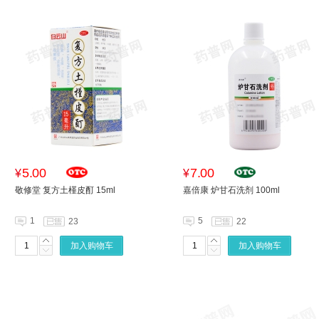
5.00
7.00
¥
¥
敬修堂 复方土槿皮酊 15ml
嘉倍康 炉甘石洗剂 100ml
1
5
23
22
加入购物车
加入购物车