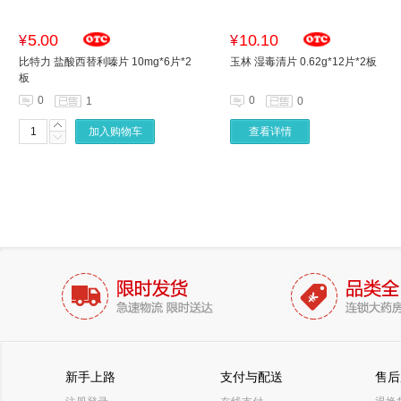
5.00
10.10
¥
¥
比特力 盐酸西替利嗪片 10mg*6片*2
玉林 湿毒清片 0.62g*12片*2板
板
0
0
1
0
加入购物车
查看详情
新手上路
支付与配送
售后