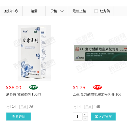
默认排序
销量
价格
最新上架
处方药
35.00
1.75
¥
¥
易舒特 甘霖洗剂 150ml
众生 复方醋酸地塞米松乳膏 10g
14
4
261
145
查看详情
加入购物车