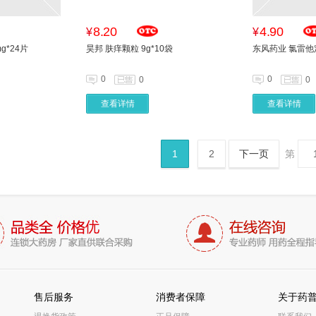
8.20
4.90
¥
¥
g*24片
昊邦 肤痒颗粒 9g*10袋
东风药业 氯雷他定
0
0
0
0
查看详情
查看详情
1
2
下一页
第
售后服务
消费者保障
关于药