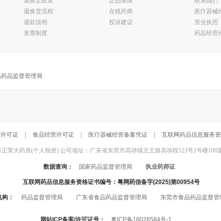
退换货政策
正品保障
联系我们
退换货流程
在线药师
医疗器械
退款说明
投诉建议
营业执照
发票制度
药品经营
品药品监督管理局
营许可证
|
食品经营许可证
|
医疗器械经营备案凭证
|
互联网药品信息服务资
东莞市正荣大药房(个人独资) 公司地址：广东省东莞市高埗镇北王路高埗段123号2号楼106室 联系电话：
数据查询：
国家药品监督管理局
执业药师证
互联网药品信息服务资格证书编号：
粤网药信备字(2025)第00954号
机构：
药品监督管理局
广东省食品药品监督管理局
东莞市食品药品监督管
网站ICP备案/许可证号：
粤ICP备16026584号-1