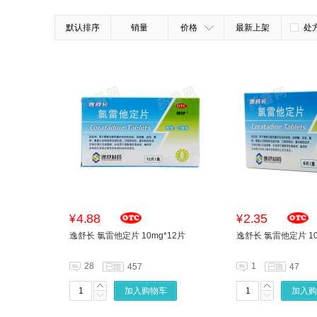
默认排序
销量
价格
最新上架
处
4.88
2.35
¥
¥
逸舒长 氯雷他定片 10mg*12片
逸舒长 氯雷他定片 10
28
1
457
47
加入购物车
加入购