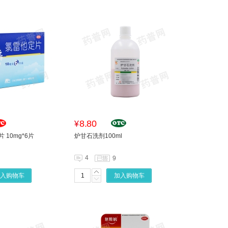
8.80
¥
 10mg*6片
炉甘石洗剂100ml
4
9
入购物车
加入购物车