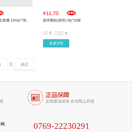
11.70
¥
胶囊 10mg*7粒
肤痒颗粒(祺笑) 9g*18袋
0
0
查看详情
页
确定
0769-22230291
普网