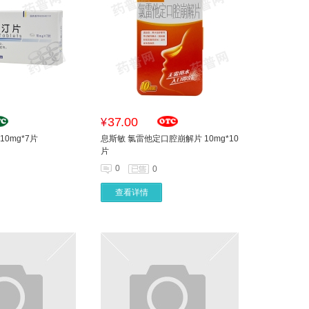
37.00
¥
10mg*7片
息斯敏 氯雷他定口腔崩解片 10mg*10
片
0
0
查看详情