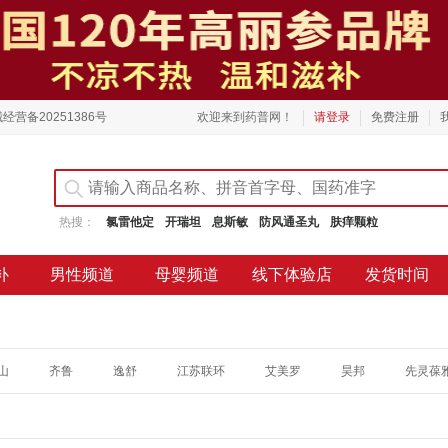
经营备20251386号
欢迎来到药普网！
请登录
免费注册
热搜：
氯雷他定
开瑞坦
息斯敏
防风通圣丸
肤痒颗粒
补
男性频道
母婴频道
线下体验店
发货时间
山
齐鲁
逸舒
江苏联环
艾美罗
昊邦
先灵葆