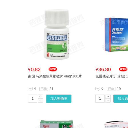
0.82
36.80
¥
¥
南国 马来酸氯苯那敏片 4mg*100片
氯雷他定片(开瑞坦) 1
4
0
21
19
加入购物车
加入购