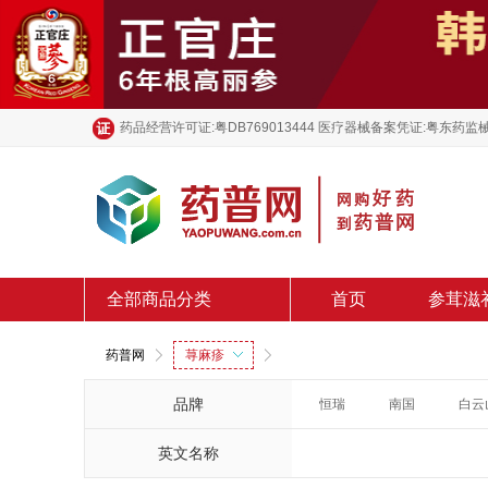
药品经营许可证:粤DB769013444 医疗器械备案凭证:粤东药监械
全部商品分类
首页
参茸滋
药普网
荨麻疹
品牌
恒瑞
南国
白云
英文名称