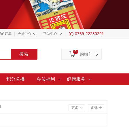
0769-22230291
我的订单
会员中心
帮助中心
0
购物车
积分兑换
会员福利
健康服务
雅
更多
多选