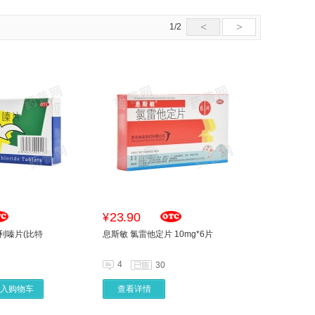
<
>
1/2
23.90
¥
利嗪片(比特
息斯敏 氯雷他定片 10mg*6片
4
30
入购物车
查看详情