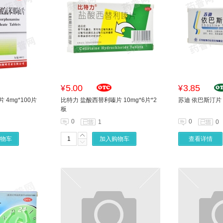
5.00
3.85
¥
¥
4mg*100片
比特力 盐酸西替利嗪片 10mg*6片*2
苏迪 依巴斯汀片 
板
0
0
1
0
物车
加入购物车
查看详情