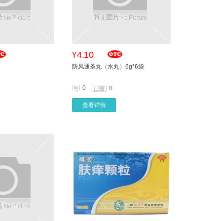
4.10
¥
防风通圣丸（水丸）6g*6袋
0
0
查看详情