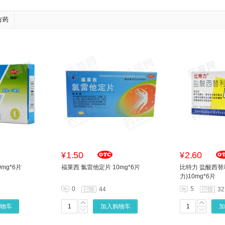
方药
1.50
2.60
¥
¥
mg*6片
福莱西 氯雷他定片 10mg*6片
比特力 盐酸西替
力)10mg*6片
0
5
44
32
物车
加入购物车
加