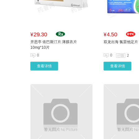
29.30
4.50
¥
¥
开思亭 依巴斯汀片.薄膜衣片
双龙出海 氯雷他定片 1
10mg*10片
0
0
2
查看详情
查看详情