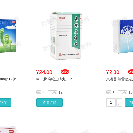
24.00
2.80
¥
¥
0mg*12片
中一牌 乌蛇止痒丸 30g
惠滋养 氯雷他定片
3
1
12
10
物车
查看详情
加