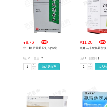
8.76
11.20
¥
¥
中一牌 防风通圣丸 6g*6袋
顺峰 马来酸氯苯那敏片 
0
1
7
1
加入购物车
加入购