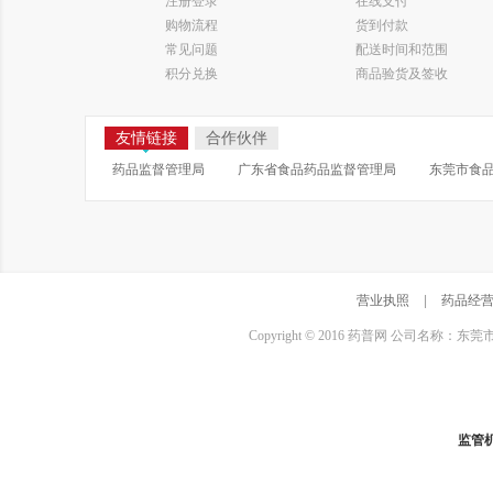
注册登录
在线支付
购物流程
货到付款
常见问题
配送时间和范围
积分兑换
商品验货及签收
友情链接
合作伙伴
药品监督管理局
广东省食品药品监督管理局
东莞市食
营业执照
|
药品经
Copyright © 2016 药普网 公司名称：
监管