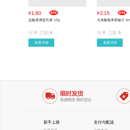
1.80
2.15
¥
¥
盐酸赛庚啶乳膏 10g
马来酸氯苯那敏片 4m
0
0
0
0
查看详情
查看详情
新手上路
支付与配送