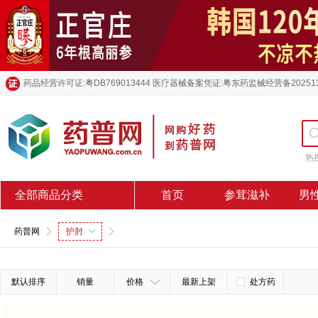
药品经营许可证:粤DB769013444 医疗器械备案凭证:粤东药监械经营备20251
热
全部商品分类
首页
参茸滋补
男
药普网
护肘
默认排序
销量
价格
最新上架
处方药