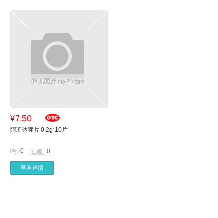
7.50
¥
阿苯达唑片 0.2g*10片
0
0
查看详情