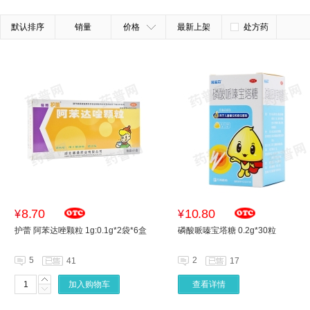
默认排序
销量
价格
最新上架
处方药
8.70
10.80
¥
¥
护蕾 阿苯达唑颗粒 1g:0.1g*2袋*6盒
磷酸哌嗪宝塔糖 0.2g*30粒
5
2
41
17
加入购物车
查看详情