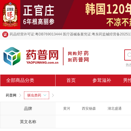
药品经营许可证:粤DB769013444 医疗器械备案凭证:粤东药监械经营备20251
热
全部商品分类
首页
参茸滋补
男
药普网
驱虫类药
品牌
黄河
西安杨森
湖北盛通
英文名称