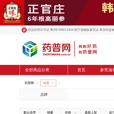
药品经营许可证:粤DB769013444 医疗器械备案凭证:粤东药监械
全部商品分类
首页
参茸滋
药普网
白芷
品牌
默认排序
销量
价格
最新上架
处