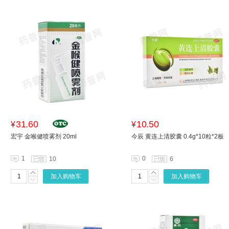
31.60
10.50
¥
¥
宏宇 金喉健喷雾剂 20ml
今辰 黄连上清胶囊 0.4g*10粒*2板
1
0
10
6
加入购物车
加入购物车