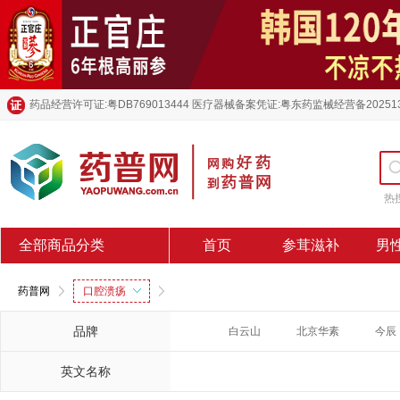
药品经营许可证:粤DB769013444 医疗器械备案凭证:粤东药监械经营备20251
热
全部商品分类
首页
参茸滋补
男
药普网
口腔溃疡
品牌
白云山
北京华素
今辰
英文名称