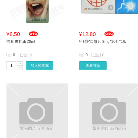
8.50
12.80
¥
¥
信龙 碘甘油 20ml
甲硝唑口颊片 3mg*10片*1板
0
0
0
0
加入购物车
查看详情