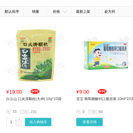
默认排序
销量
价格
最新上架
处方药
19.00
9.00
¥
¥
白云山 口炎清颗粒(大神) 10g*10袋
亚宝 葡萄糖酸锌口服溶液 10ml*10
33
0
231
50
加入购物车
查看详情