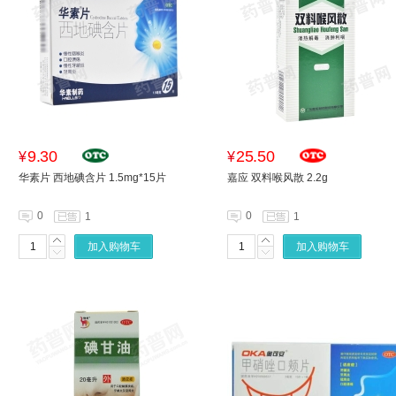
9.30
25.50
¥
¥
华素片 西地碘含片 1.5mg*15片
嘉应 双料喉风散 2.2g
0
0
1
1
加入购物车
加入购物车