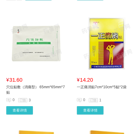
31.60
14.20
¥
¥
穴位贴敷（消痛型） 65mm*65mm*7
一正痛消贴7cm*10cm*5贴*2袋
贴
0
0
3
1
查看详情
查看详情