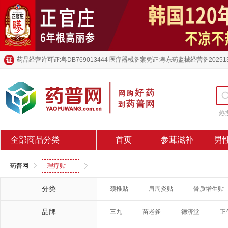
药品经营许可证:粤DB769013444 医疗器械备案凭证:粤东药监械经营备20251
热
全部商品分类
首页
参茸滋补
男
药普网
理疗贴
分类
颈椎贴
肩周炎贴
骨质增生贴
品牌
三九
苗老爹
德济堂
正