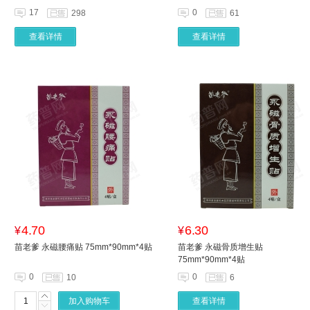
17
0
298
61
查看详情
查看详情
4.70
6.30
¥
¥
苗老爹 永磁腰痛贴 75mm*90mm*4贴
苗老爹 永磁骨质增生贴
75mm*90mm*4贴
0
0
10
6
加入购物车
查看详情