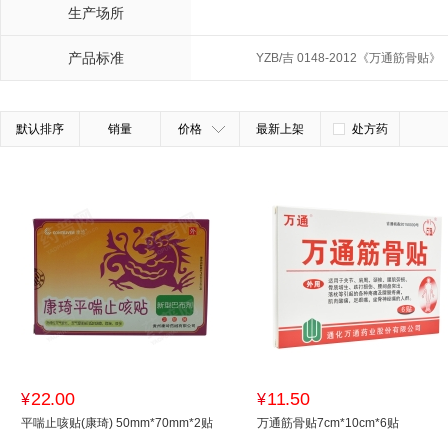
生产场所
产品标准
YZB/吉 0148-2012《万通筋骨贴》
默认排序
销量
价格
最新上架
处方药
22.00
11.50
¥
¥
平喘止咳贴(康琦) 50mm*70mm*2贴
万通筋骨贴7cm*10cm*6贴