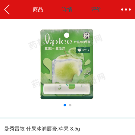
商品
详情
评价
曼秀雷敦 什果冰润唇膏.苹果 3.5g