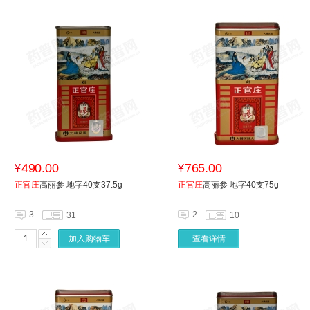
490.00
765.00
¥
¥
正官庄
高丽参 地字40支37.5g
正官庄
高丽参 地字40支75g
3
2
31
10
加入购物车
查看详情