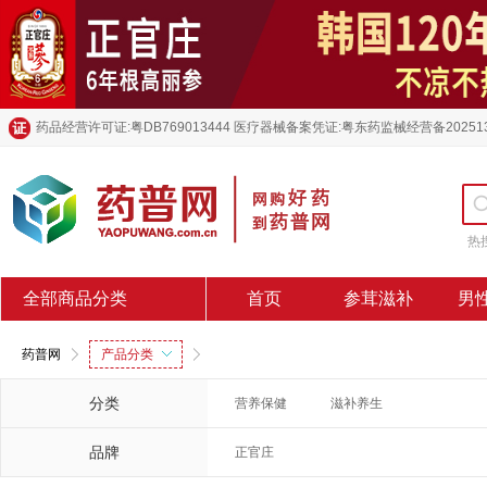
药品经营许可证:粤DB769013444 医疗器械备案凭证:粤东药监械经营备20251
热
全部商品分类
首页
参茸滋补
男
药普网
产品分类
分类
营养保健
滋补养生
品牌
正官庄