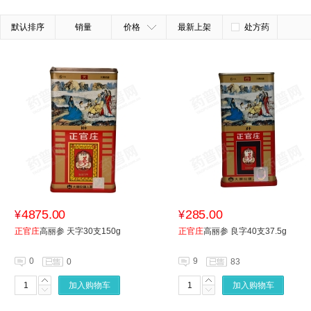
默认排序
销量
价格
最新上架
处方药
4875.00
285.00
¥
¥
正官庄
高丽参 天字30支150g
正官庄
高丽参 良字40支37.5g
0
9
0
83
加入购物车
加入购物车